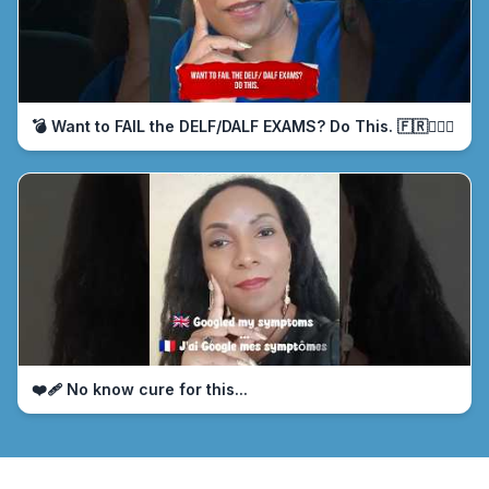
💣 Want to FAIL the DELF/DALF EXAMS? Do This. 🇫🇷🤦🏾‍♀️
❤️‍🩹 No know cure for this...