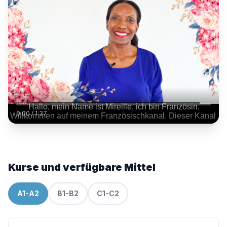
0:00
/
1:37
Kurse und verfügbare Mittel
A1-A2
B1-B2
C1-C2