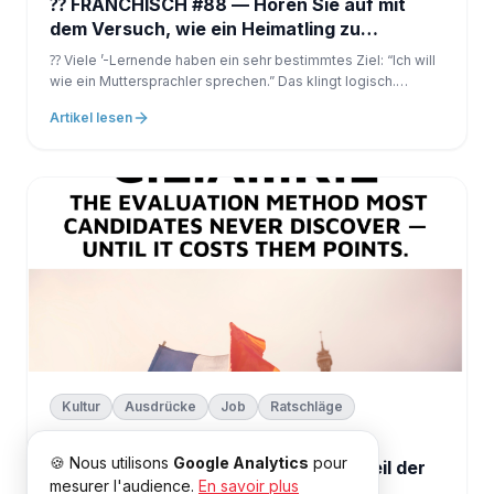
⁇ FRANCHISCH #88 — Hören Sie auf mit
dem Versuch, wie ein Heimatling zu
sprechen
⁇ Viele ’-Lernende haben ein sehr bestimmtes Ziel: “Ich will
wie ein Muttersprachler sprechen.” Das klingt logisch.
Immerhin sind die Muttersprachler das perfekte Modell. Aber
Artikel lesen
diese Obsession kann zu einem Falle werden.
Kultur
Ausdrücke
Job
Ratschläge
12. März 2026
🍪 Nous utilisons
Google Analytics
pour
⁇ FRENCHS #87 — Sichtbarkeit ist Teil der
mesurer l'audience.
En savoir plus
Flüssigkeit