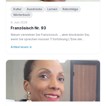
Kultur
Ausdrücke
Lernen
Ratschläge
Wörterbuch
9. Juni 2026
Französisch Nr. 93
Warum verstehen Sie Französisch…, aber blockieren Sie,
wenn Sie sprechen müssen ⁇ Einführung L’Eine der
frustrierendsten Erfahrungen, wenn Sie eine Sprache lernen,
Artikel lesen
c’ ist diese: Sie verstehen. Aber Sie können nicht antworten.
Sie schauen auf...