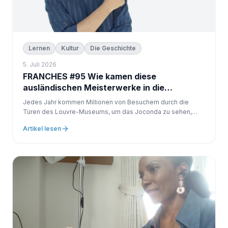
Lernen
Kultur
Die Geschichte
5. Juli 2026
FRANCHES #95 Wie kamen diese
ausländischen Meisterwerke in die
französischen Museen?
Jedes Jahr kommen Millionen von Besuchern durch die
Türen des Louvre-Museums, um das Joconda zu sehen,
aber auch griechische Skulpturen, Ägyptische Antike,
Artikel lesen
Gemälde.