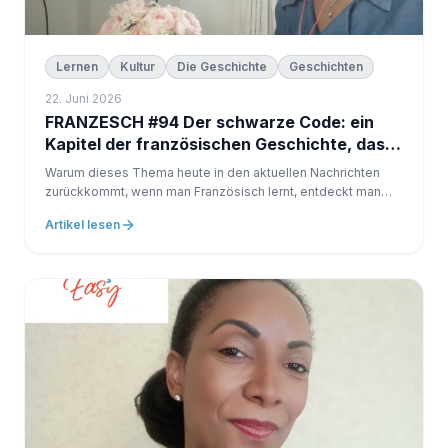
Lernen
Kultur
Die Geschichte
Geschichten
22. Juni 2026
FRANZESCH #94 Der schwarze Code: ein
Kapitel der französischen Geschichte, das
nur wenige Handbücher erklären
Warum dieses Thema heute in den aktuellen Nachrichten
zurückkommt, wenn man Französisch lernt, entdeckt man
oft: Paris die Gastronomie die großen Schriftsteller die
Artikel lesen
Museen die Schlösser Aber wie alle Nationen hat Frankreich
auch...