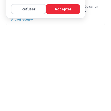
⁇ Man glaubt oft, dass das Problem mit dem Französischen
Refuser
Accepter
Sprache sprachlich ist. Es ist oft positional. Viele d’-
Lernende fehlen nicht an Niveau.
Artikel lesen
Ausdrücke
Lernen
Ratschläge
Job
2. März 2026
⁇ FRANCHIES #86 — Das Vertrauen in
Französisch ist nicht sprachlich
Viele d’-Lernenden denken: LQOX Wenn mein Französisch