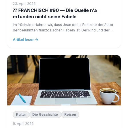
23. April 2026
⁇ FRANCHISCH #90 — Die Quelle n’a
erfunden nicht seine Fabeln
Im ’-Schule erfahren wir, dass Jean de La Fontaine der Autor
der berühmten französischen Fabeln ist: Der Rind und der
Renard La Cigale und die Ameise Der Schlange und die
Artikel lesen
Schildkröte Aber was der ’on selten erklärt, ist, dass: 👉
diese Geschichten existierten...
Kultur
Die Geschichte
Reisen
9. April 2026