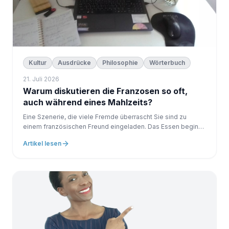
Kultur
Ausdrücke
Philosophie
Wörterbuch
21. Juli 2026
Warum diskutieren die Franzosen so oft,
auch während eines Mahlzeits?
Eine Szenerie, die viele Fremde überrascht Sie sind zu
einem französischen Freund eingeladen. Das Essen beginnt.
Alle lachen. Die Atmosphäre ist entspannt. Dann, ohne vorher
Artikel lesen
zu warnen, jemand äußert eine andere Meinung. Eine andere
Person antwortet...