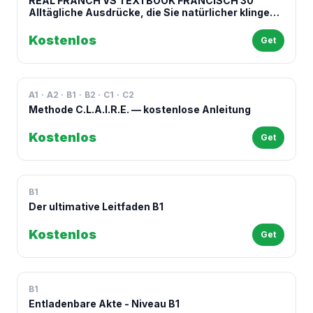
REAL FRANCH VS TEXTBOOK FRANCISCH 30
Alltägliche Ausdrücke, die Sie natürlicher klingen
lassen
Kostenlos
Get
A1 · A2 · B1 · B2 · C1 · C2
Methode C.L.A.I.R.E. — kostenlose Anleitung
Kostenlos
Get
B1
Der ultimative Leitfaden B1
Kostenlos
Get
B1
Entladenbare Akte - Niveau B1