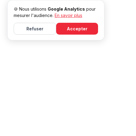
🍪 Nous utilisons
Google Analytics
pour
mesurer l'audience.
En savoir plus
Refuser
Accepter
Apprenez le français avec Mireille, avec des cours et
ressources efficaces pour tous les niveaux.