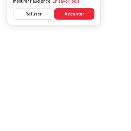
mesurer l'audience.
En savoir plus
Refuser
Accepter
Belajar bahasa Prancis dengan Mireille, dengan kursus dan
sumber daya yang efektif untuk semua tingkat.
NAVIGASI