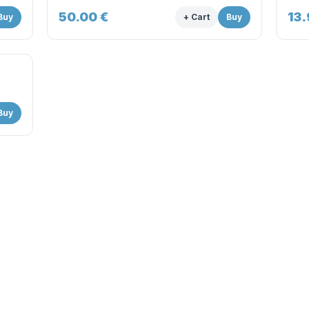
50.00
€
13
Buy
+ Cart
Buy
Buy