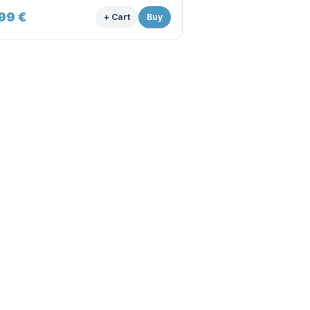
.99
€
+ Cart
Buy