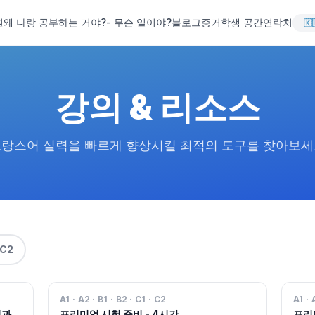
원
왜 나랑 공부하는 거야?
- 무슨 일이야?
블로그
증거
학생 공간
연락처
강의 & 리소스
랑스어 실력을 빠르게 향상시킬 최적의 도구를 찾아보
-C2
A1 · A2 · B1 · B2 · C1 · C2
A1 · 
험과
프리미엄 시험 준비 - 4시간
프리미