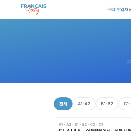
Skip to content
우리 수업
자
프
전체
A1-A2
B1-B2
C1
A1 · A2 · B1 · B2 · C2 · C1
C.L.A.I.R.E — 어플리케이션 - 실무 시