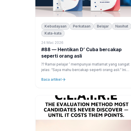
Kebudayaan
Perkataan
Belajar
Nasihat
Kata-kata
24 Mac 2026
#88 — Hentikan D’ Cuba bercakap
seperti orang asli
⁇ Ramai pelajar ’ mempunyai matlamat yang sangat
jelas: “Saya mahu bercakap seperti orang asli.” Ini
kelihatan masuk akal.
Baca artikel