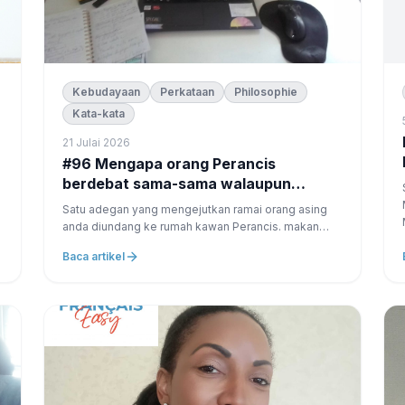
Kebudayaan
Perkataan
Philosophie
Kata-kata
21 Julai 2026
#96 Mengapa orang Perancis
berdebat sama-sama walaupun
semasa makan?
Satu adegan yang mengejutkan ramai orang asing
anda diundang ke rumah kawan Perancis. makan
bermula. semua orang ketawa. suasana santai.
Baca artikel
kemudian, tanpa memberi amaran, seseorang
menyatakan pendapat yang berbeza. orang lain
menjawab...