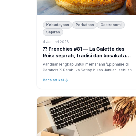
Kebudayaan
Perkataan
Gastronomi
Sejarah
4 Januari 2026
⁇ Frenchies #81 — La Galette des
Rois: sejarah, tradisi dan kosakata
yang penting
Panduan lengkap untuk memahami ’Epiphanie di
Perancis ⁇ Pambuka Setiap bulan Januari, sebuah
upacara yang lezat merenggut bakery Perancis: kek
Baca artikel
Raja — yang cerah, emas, beraroma … dan penuh
simbol.