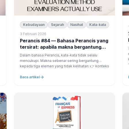
Kebudayaan
Sejarah
Nasihat
Kata-kata
⁇ Pe
3 Februari 2026
Perancis #84 — Bahasa Perancis yang
tersirat: apabila makna bergantung
⁇ Pambuka C
kepada konteks
Dalam bahasa Perancis, kata-kata tidak selalu
mencukupi. Makna sebenar sering bergantung
kepada tiga elemen yang tidak kelihatan: 👉 konteks
👉 nada 👉 hubungan antara orang-orang Beberapa
frasa boleh ikhlas, atau sebaliknya kabur,
Baca artikel
bergantung kepada ...