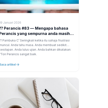
19 Januari 2026
rancis #83 — Mengapa bahasa
Perancis yang sempurna anda masih
terdengar salah
’ Seringkali ketika itu sahaja frustrasi
muncul. Anda tahu masa. Anda membuat sedikit
kesilapan. Anda lulus ujian. Anda bahkan dikatakan:
“Ton Perancis sangat baik.
Baca artikel