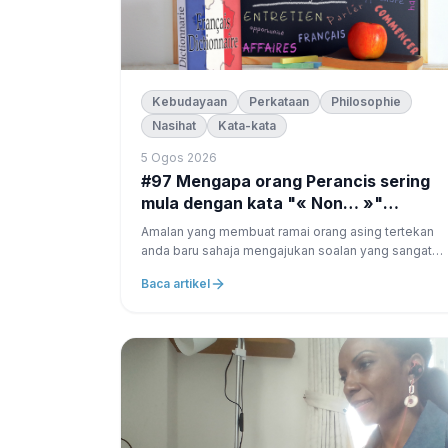
Kebudayaan
Perkataan
Philosophie
Nasihat
Kata-kata
5 Ogos 2026
#97 Mengapa orang Perancis sering
mula dengan kata "« Non… »"
sebelum menjawab "« Ya »"?
Amalan yang membuat ramai orang asing tertekan
anda baru sahaja mengajukan soalan yang sangat
mudah. — Adakah anda mahu kopi? orang Perancis
Baca artikel
anda segera menjawab: