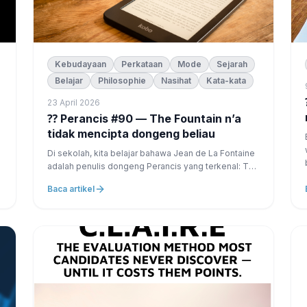
Kebudayaan
Perkataan
Mode
Sejarah
Belajar
Philosophie
Nasihat
Kata-kata
⁇ FR
23 April 2026
⁇ Perancis #90 — The Fountain n’a
tidak mencipta dongeng beliau
Di sekolah, kita belajar bahawa Jean de La Fontaine
adalah penulis dongeng Perancis yang terkenal: The
Crow and the Renard La Cigale and the Ant Le Lièvre
Baca artikel
and the Tortoise Tetapi apa yang jarang dijelaskan
oleh ’on, c’est bahawa: 👉 cerita-cerita ini wujud ...