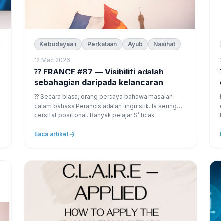
Kebudayaan
Perkataan
Ayub
Nasihat
12 Mac 2026
⁇ FRANCE #87 — Visibiliti adalah
⁇ FR
sebahagian daripada kelancaran
⁇ Secara biasa, orang percaya bahawa masalah
dalam bahasa Perancis adalah linguistik. Ia sering
bersifat positional. Banyak pelajar S’ tidak
kekurangan tahap. Mereka kekurangan
S’pengiktirafan S’pengeksposisi. Kerana bercakap
Baca artikel
bahasa asing, S’ adalah: s’pengeksposisi adalah...