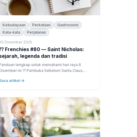
Kebudayaan
Perkataan
Gastronomi
Kata-kata
Perjalanan
20 Disember 2025
nchies #80 — Saint Nicholas:
sejarah, legenda dan tradisi
Panduan lengkap untuk memahami hari raya 6
isember ini ⁇ Pambuka Sebelum Santa Claus,
sebelum pokok pokok pokok pokok dan hadiah
Baca artikel
pada 25 Disember, ada … Saint Nicholas.