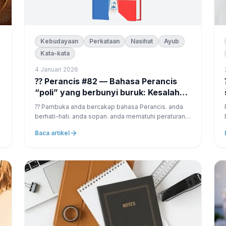
Kebudayaan
Perkataan
Nasihat
Ayub
Kata-kata
4 Januari 2026
⁇ Perancis #82 — Bahasa Perancis
⁇ Fre
“poli” yang berbunyi buruk: Kesalahan
yang tidak kelihatan dari penutur
⁇ Pambuka anda bercakap bahasa Perancis. anda
bahasa Inggeris
berhati-hati. anda sopan. anda mematuhi peraturan.
D
👉 dan masih ada sesuatu yang terdengar salah. itu
Baca artikel
bukan tahap anda. itu bukan tatabahasa anda. itu
bukan persepsi budaya. beberapa frasa...