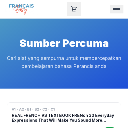
Skip to content
Sumber Percuma
Cari alat yang sempurna untuk mempercepatkan
pembelajaran bahasa Perancis anda
A1 · A2 · B1 · B2 · C2 · C1
REAL FRENCH VS TEXTBOOK FRENch 30 Everyday
Expressions That Will Make You Sound More
Natural dalam bahasa Perancis