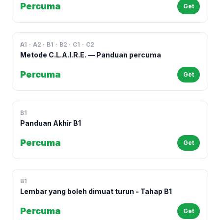
Percuma
Get
A1 · A2 · B1 · B2 · C1 · C2
Metode C.L.A.I.R.E. — Panduan percuma
Percuma
Get
B1
Panduan Akhir B1
Percuma
Get
B1
Lembar yang boleh dimuat turun - Tahap B1
Percuma
Get