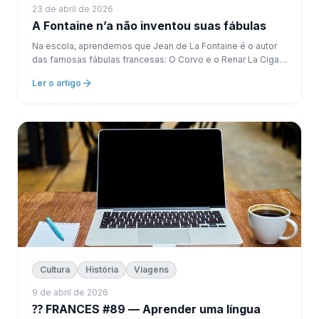
23 de abril de 2026
A Fontaine n’a não inventou suas fábulas
Na escola, aprendemos que Jean de La Fontaine é o autor
das famosas fábulas francesas: O Corvo e o Renar La Cigale
e a Anima O Lebre e a Tartaruga Mas o que o ’on raramente
Ler o artigo
explica é que: 👉 essas histórias existiam...
Cultura
História
Viagens
9 de abril de 2026
⁇ FRANCES #89 — Aprender uma língua