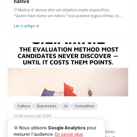
nativo
⁇ Muitos d’ alunos têm um objetivo muito específico:
“Quero falar como um nativo.” Isso parece lógico.Afinal, os
nativos representam o modelo perfeito.Mas essa obsessão
Ler o artigo
pode tornar-se uma armadilha.
Cultura
Expresões
Jó
Conselhos
12 de março de 2026
A visibilidade faz parte da fluidez.
🍪 Nous utilisons
Google Analytics
pour
⁇ O problema em francês é frequentemente acreditado
mesurer l'audience.
En savoir plus