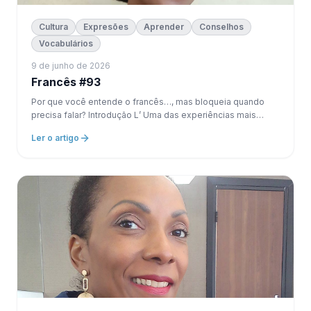
Cultura
Expresões
Aprender
Conselhos
Vocabulários
9 de junho de 2026
Francês #93
Por que você entende o francês…, mas bloqueia quando
precisa falar? Introdução L’ Uma das experiências mais
frustrantes quando você aprende uma língua, c’ é esta: Você
Ler o artigo
entende. Mas você não consegue responder.