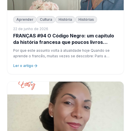
Aprender
Cultura
História
Histórias
22 de junho de 2026
FRANÇAS #94 O Código Negro: um capítulo
da história francesa que poucos livros
explicam
Por que este assunto volta à atualidade hoje Quando se
aprende o francês, muitas vezes se descobre: Paris a
gastronomia os grandes escritores os museus os castelos
Ler o artigo
Mas, como todas as nações, a França também possui...