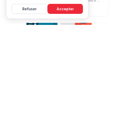
como linguístico. É frequentemente positional. Muitos d’
aprendizes não têm falta de nível.
Refuser
Accepter
Ler o artigo
Expresões
Aprender
Conselhos
Jó
2 de março de 2026
⁇ FRANÇAS #86 — A confiança no francês
n’ não é linguística
Muitos d’ aprendizes pensam: LQOX Quando o meu francês
for melhor, j’ confiarei. RQOX C’ é falso. A confiança não vem
depois do nível. Ela vem antes, ou não. C’ é por isso que