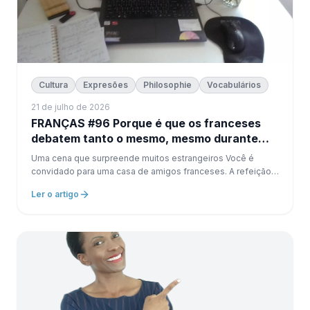
Cultura
Expresões
Philosophie
Vocabulários
21 de julho de 2026
FRANÇAS #96 Porque é que os franceses
debatem tanto o mesmo, mesmo durante
uma refeição?
Uma cena que surpreende muitos estrangeiros Você é
convidado para uma casa de amigos franceses. A refeição
começa. Todos riem. O ambiente é relaxado. Então, sem
Ler o artigo
avisar … Alguém expressa uma opinião diferente. outra
pessoa responde...