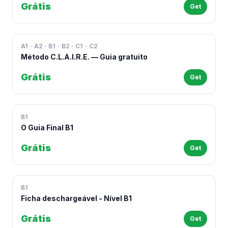
Grátis
Get
A1 · A2 · B1 · B2 · C1 · C2
Método C.L.A.I.R.E. — Guia gratuito
Grátis
Get
B1
O Guia Final B1
Grátis
Get
B1
Ficha deschargeável - Nível B1
Grátis
Get