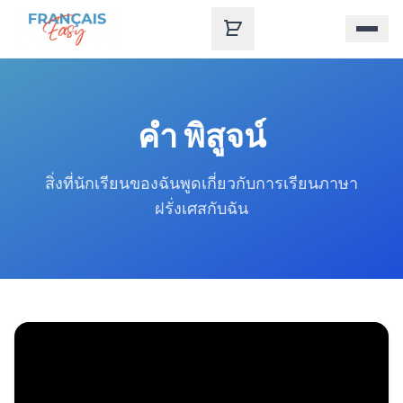
Skip to content
คํา พิสูจน์
สิ่งที่นักเรียนของฉันพูดเกี่ยวกับการเรียนภาษา
ฝรั่งเศสกับฉัน